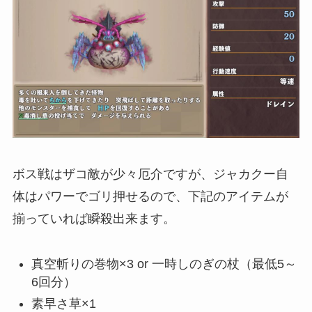
ボス戦はザコ敵が少々厄介ですが、ジャカクー自
体はパワーでゴリ押せるので、下記のアイテムが
揃っていれば瞬殺出来ます。
真空斬りの巻物×3 or 一時しのぎの杖（最低5～
6回分）
素早さ草×1