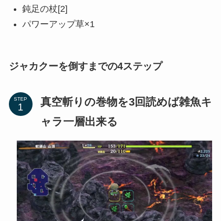
鈍足の杖[2]
パワーアップ草×1
ジャカクーを倒すまでの4ステップ
真空斬りの巻物を3回読めば雑魚キ
STEP
ャラ一層出来る