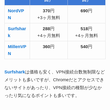
NordVP
370
円
690
円
N
+3ヶ月無料
Surfshar
288
円
518
円
k
+4ヶ月無料
+4ヶ月無料
MillenVP
360
円
540
円
N
Surfshark
は価格も安く、VPN接続台数無制限など
メリットも多いですが、Chromeだと
アクセスでき
ないサイトがあったり、VPN接続の種類が少なか
ったり
気になるポイントも多いです。